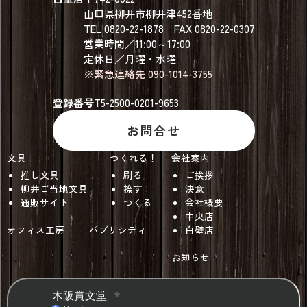
山口県柳井市柳井津452番地
TEL 0820-22-1878 FAX 0820-22-0307
営業時間／11:00～17:00
定休日／月曜・水曜
※緊急連絡先 090-1014-3755
登録番号
T5-2500-0201-9653
お問合せ
文具
つくれる！
会社案内
推し文具
刷る
ご挨拶
柳井ご当地文具
捺す
決意
通販サイト
つくる
会社概要
中央店
オフィス工房
パブリシティ
白壁店
お知らせ