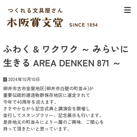
Skip
to
content
木阪賞文堂
つくれる文具屋さん
ふわく & ワクワク ～ みらいに
生きる AREA DENKEN 871 ～
2024年10月10日
柳井市古市金屋地区(柳井市白壁の町並み)が
重要伝統的建造物群保存地区に選定されて
今年で40周年を迎えます。
ささやかながら記念式典と講演会を開催し
並行してスタンプラリー、記念展示も行います。
是非地元の町並みにより一層のご興味、ご関心を
持って頂きたいと思っています。