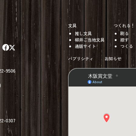
文具
つくれる！
推し文具
刷る
柳井ご当地文具
捺す
通販サイト
つくる
パブリシティ
お知らせ
22-9506
)
22-0307