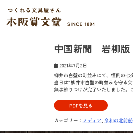
Skip
to
content
木阪賞文堂
つくれる文具屋さん
中国新聞 岩柳版
2021年7月2日
柳井市白壁の町並みにて、恒例の七
当日は“柳井市白壁の町並みを守る会
無事飾りつけが完了いたしました。
PDFを見る
カテゴリー：
メディア
,
令和の北前船