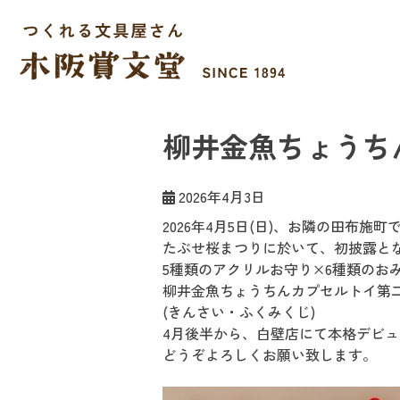
Skip
to
content
木阪賞文堂
つくれる文具屋さん
柳井金魚ちょうち
2026年4月3日
2026年4月5日(日)、お隣の田布施
たぶせ桜まつりに於いて、初披露と
5種類のアクリルお守り×6種類のお
柳井金魚ちょうちんカプセルトイ第二
(きんさい・ふくみくじ)
4月後半から、白壁店にて本格デビ
どうぞよろしくお願い致します。