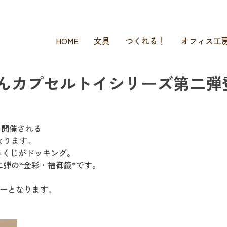
HOME
文具
つくれる！
オフィス工
んカプセルトイシリーズ第二弾
町で開催される
なります。
みくじがドッキング。
弾の“金彩・福御籤”です。
ューとなります。