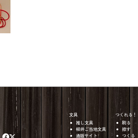
文具
つくれる！
推し文具
刷る
柳井ご当地文具
捺す
通販サイト
つくる