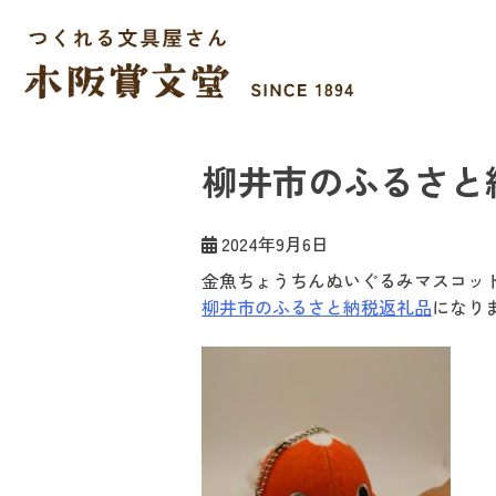
Skip
to
content
木阪賞文堂
つくれる文具屋さん
柳井市のふるさと
2024年9月6日
金魚ちょうちんぬいぐるみマスコット
柳井市のふるさと納税返礼品
になり