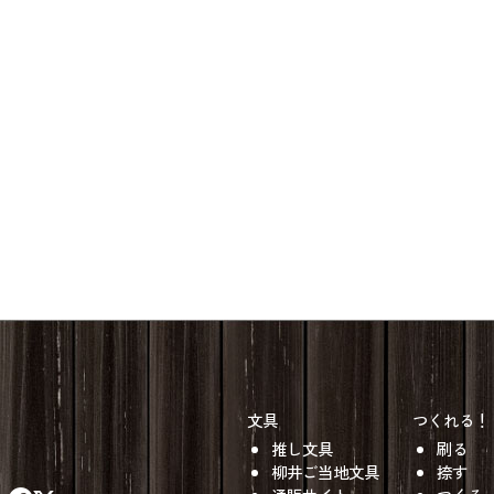
文具
つくれる！
推し文具
刷る
柳井ご当地文具
捺す