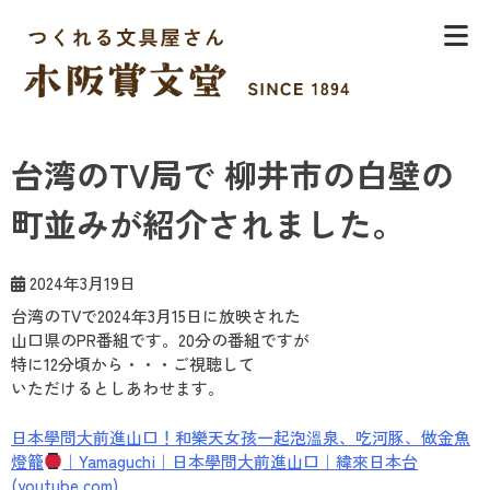
Skip
to
content
木阪賞文堂
つくれる文具屋さん
台湾のTV局で 柳井市の白壁の
町並みが紹介されました。
2024年3月19日
台湾のTVで2024年3月15日に放映された
山口県のPR番組です。20分の番組ですが
特に12分頃から・・・ご視聴して
いただけるとしあわせます。
日本學問大前進山口！和樂天女孩一起泡溫泉、吃河豚、做金魚
燈籠
｜Yamaguchi｜日本學問大前進山口｜緯來日本台
(youtube.com)