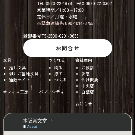
TEL 0820-22-1878 FAX 0820-22-0307
営業時間／11:00～17:00
定休日／月曜・水曜
※緊急連絡先 090-1014-3755
登録番号
T5-2500-0201-9653
お問合せ
文具
つくれる！
会社案内
推し文具
刷る
ご挨拶
柳井ご当地文具
捺す
決意
通販サイト
つくる
会社概要
中央店
オフィス工房
パブリシティ
白壁店
お知らせ