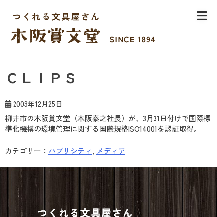
Skip
to
content
木阪賞文堂
つくれる文具屋さん
ＣＬＩＰＳ
2003年12月25日
柳井市の木阪賞文堂（木阪泰之社長）が、3月31日付けで国際標
準化機構の環境管理に関する国際規格ISO14001を認証取得。
カテゴリー：
パブリシティ
,
メディア