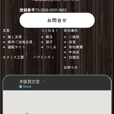
登録番号
T5-2500-0201-9653
お問合せ
文具
つくれる！
会社案内
推し文具
刷る
ご挨拶
柳井ご当地文具
捺す
決意
通販サイト
つくる
会社概要
中央店
オフィス工房
パブリシティ
白壁店
お知らせ