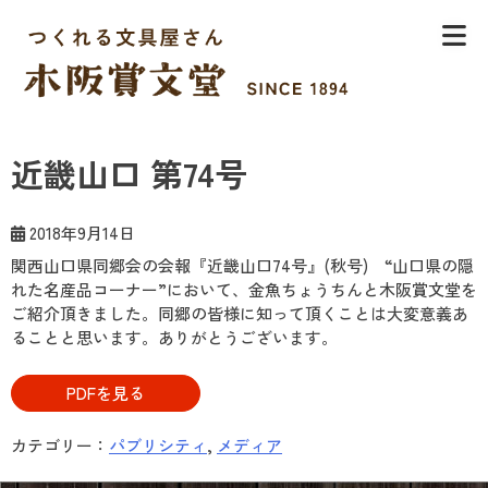
Skip
to
content
木阪賞文堂
つくれる文具屋さん
近畿山口 第74号
2018年9月14日
関西山口県同郷会の会報『近畿山口74号』(秋号) “山口県の隠
れた名産品コーナー”において、金魚ちょうちんと木阪賞文堂を
ご紹介頂きました。同郷の皆様に知って頂くことは大変意義あ
ることと思います。ありがとうございます。
PDFを見る
カテゴリー：
パブリシティ
,
メディア