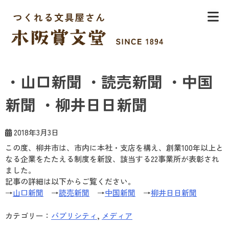
Skip
to
content
木阪賞文堂
つくれる文具屋さん
・山口新聞 ・読売新聞 ・中国
新聞 ・柳井日日新聞
2018年3月3日
この度、柳井市は、市内に本社・支店を構え、創業100年以上と
なる企業をたたえる制度を新設、該当する22事業所が表彰され
ました。
記事の詳細は以下からご覧ください。
→
山口新聞
→
読売新聞
→
中国新聞
→
柳井日日新聞
カテゴリー：
パブリシティ
,
メディア