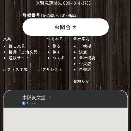
※緊急連絡先 090-1014-3755
登録番号
T5-2500-0201-9653
お問合せ
文具
つくれる！
会社案内
推し文具
刷る
ご挨拶
柳井ご当地文具
捺す
決意
通販サイト
つくる
会社概要
中央店
オフィス工房
パブリシティ
白壁店
お知らせ